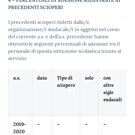
4 – PERCENTUALI DI ADESIONE REGISTRATE AI
PRECEDENTI SCIOPERI
I precedenti scioperi indetti dalla/e
organizzazione/i sindacale/i in oggetto nel corso
del corrente a.s. e dell’a.s. precedente hanno
ottenuto le seguenti percentuali di adesione tra il
personale di questa istituzione scolastica tenuto al
servizio:
a.s.
data
Tipo di
solo
con
sciopero
altre
a
sigle
n
sndacali
(
2019-
–
–
–
–
–
2020