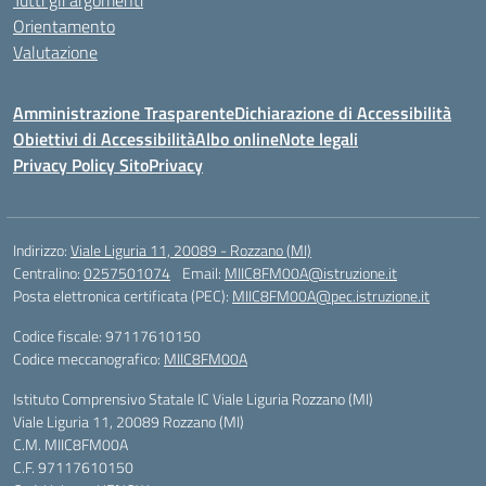
Tutti gli argomenti
Orientamento
Valutazione
Amministrazione Trasparente
Dichiarazione di Accessibilità
Obiettivi di Accessibilità
Albo online
Note legali
Privacy Policy Sito
Privacy
Indirizzo:
Viale Liguria 11, 20089 - Rozzano (MI)
Centralino:
0257501074
Email:
MIIC8FM00A@istruzione.it
Posta elettronica certificata (PEC):
MIIC8FM00A@pec.istruzione.it
Codice fiscale: 97117610150
Codice meccanografico:
MIIC8FM00A
Istituto Comprensivo Statale IC Viale Liguria Rozzano (MI)
Viale Liguria 11, 20089 Rozzano (MI)
C.M. MIIC8FM00A
C.F. 97117610150