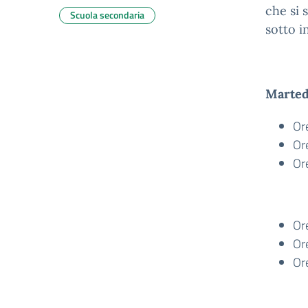
che si 
Scuola secondaria
sotto i
Marted
Or
Or
Or
Or
Or
Or