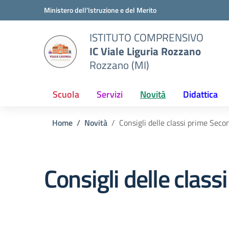
Vai ai contenuti
Vai al menu di navigazione
Vai al footer
Ministero dell'Istruzione e del Merito
ISTITUTO COMPRENSIVO
IC Viale Liguria Rozzano
Rozzano (MI)
Scuola
Servizi
Novità
Didattica
Home
Novità
Consigli delle classi prime Secon
Consigli delle class