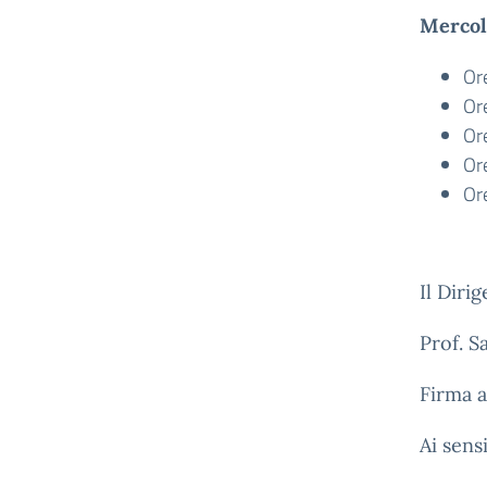
Mercol
Or
Or
Or
Or
Or
Il Diri
Prof. S
Firma a
Ai sens