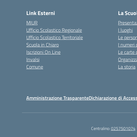
Link Esterni
La Scuo
MIUR
Presenta
Ufficio Scolastico Regionale
I luoghi
Ufficio Scolastico Territoriale
Le perso
Scuola in Chiaro
I numeri 
Iscrizioni On Line
Le carte 
Invalsi
Organizz
Comune
La storia
Amministrazione Trasparente
Dichiarazione di Access
Centralino:
0257501074