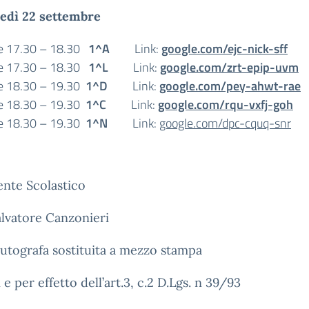
edì 22 settembre
e 17.30 – 18.30
1^A
Link:
google.com/ejc-nick-sff
e 17.30 – 18.30
1^L
Link:
google.com/zrt-epip-uvm
e 18.30 – 19.30
1^D
Link:
google.com/pey-ahwt-rae
e 18.30 – 19.30
1^C
Link:
google.com/rqu-vxfj-goh
e 18.30 – 19.30
1^N
Link:
google.com/dpc-cquq-snr
gente Scolastico
alvatore Canzonieri
utografa sostituita a mezzo stampa
i e per effetto dell’art.3, c.2 D.Lgs. n 39/93