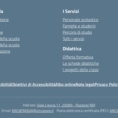
la
I Servizi
zione
Personale scolastico
Famiglie e studenti
ne
Percorsi di studio
della scuola
Tutti i servizi
della scuola
Didattica
azione
Offerta formativa
Le schede didattiche
I progetti delle classi
ibilità
Obiettivi di Accessibilità
Albo online
Note legali
Privacy Polic
Indirizzo:
Viale Liguria 11, 20089 - Rozzano (MI)
Email:
MIIC8FM00A@istruzione.it
Posta elettronica certificata (PEC):
MIIC