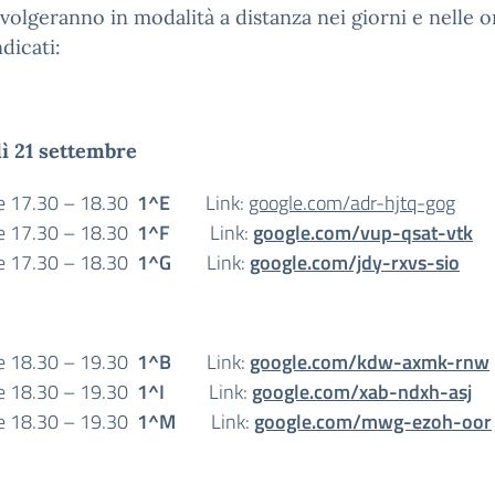
svolgeranno in modalità a distanza nei giorni e nelle o
ndicati:
ì 21 settembre
e 17.30 – 18.30
1^E
Link:
google.com/adr-hjtq-gog
e 17.30 – 18.30
1^F
Link:
google.com/vup-qsat-vtk
e 17.30 – 18.30
1^G
Link:
google.com/jdy-rxvs-sio
e 18.30 – 19.30
1^B
Link:
google.com/kdw-axmk-rnw
e 18.30 – 19.30
1^I
Link:
google.com/xab-ndxh-asj
e 18.30 – 19.30
1^M
Link:
google.com/mwg-ezoh-oor