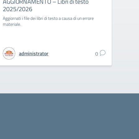
AGGIORNAMENTO – Libri di testo
Festa
2025/2026
Vial
Aggiornati i file dei libri di testo a causa di un errore
Festa d
materiale.
Campa
administrator
0