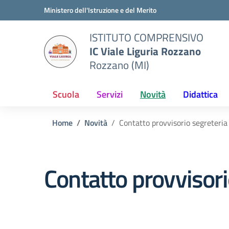
Vai ai contenuti
Vai al menu di navigazione
Vai al footer
Ministero dell'Istruzione e del Merito
ISTITUTO COMPRENSIVO
IC Viale Liguria Rozzano
Rozzano (MI)
Scuola
Servizi
Novità
Didattica
Home
Novità
Contatto provvisorio segreteria
Contatto provvisori