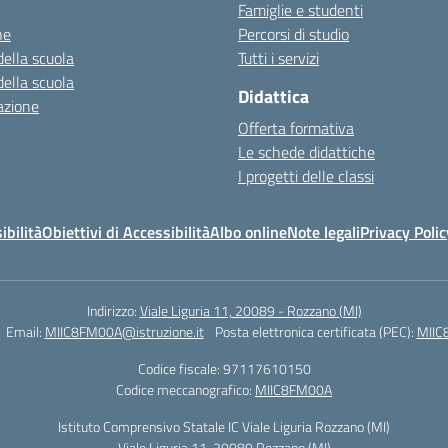
Famiglie e studenti
ne
Percorsi di studio
della scuola
Tutti i servizi
della scuola
Didattica
azione
Offerta formativa
Le schede didattiche
I progetti delle classi
ibilità
Obiettivi di Accessibilità
Albo online
Note legali
Privacy Polic
Indirizzo:
Viale Liguria 11, 20089 - Rozzano (MI)
Email:
MIIC8FM00A@istruzione.it
Posta elettronica certificata (PEC):
MIIC
Codice fiscale: 97117610150
Codice meccanografico:
MIIC8FM00A
Istituto Comprensivo Statale IC Viale Liguria Rozzano (MI)
Viale Liguria 11, 20089 Rozzano (MI)