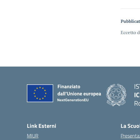
Pubblicat
Eccetto d
I
IC
R
Link Esterni
La Scuo
MIUR
Presenta