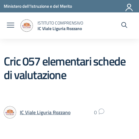
Vai ai contenuti
Vai al menu di navigazione
Vai al footer
Ministero dell'Istruzione e del Merito
ISTITUTO COMPRENSIVO
IC Viale Liguria Rozzano
Cric 057 elementari schede
di valutazione
IC Viale Liguria Rozzano
0