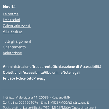
Novità
Le notizie
Le circolari
Calendario eventi
Albo Online
Tutti gli argomenti
Orientamento
Valutazione
Amministrazione Trasparente
Dichiarazione di Accessibilità
Obiettivi di Accessibilità
Albo online
Note legali
Privacy Policy Sito
Privacy
Indirizzo:
Viale Liguria 11, 20089 - Rozzano (MI)
Centralino:
0257501074
Email:
MIIC8FM00A@istruzione.it
Posta elettronica certificata (PEC):
MIIC8FM00A@pec.istruzione.it