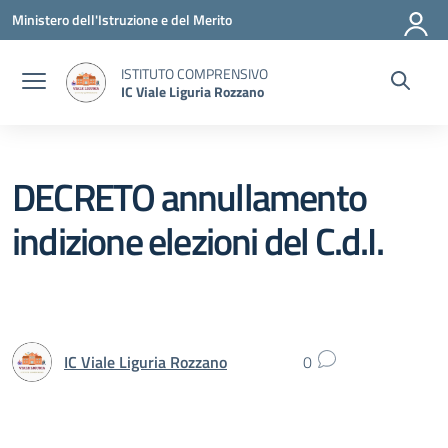
Vai ai contenuti
Vai al menu di navigazione
Vai al footer
Ministero dell'Istruzione e del Merito
ISTITUTO COMPRENSIVO
IC Viale Liguria Rozzano
DECRETO annullamento
indizione elezioni del C.d.I.
IC Viale Liguria Rozzano
0