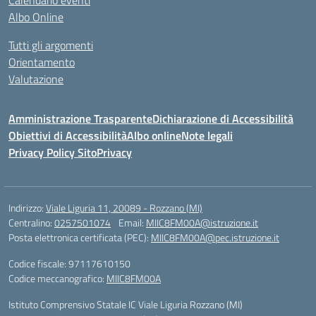
Calendario eventi
Albo Online
Tutti gli argomenti
Orientamento
Valutazione
Amministrazione Trasparente
Dichiarazione di Accessibilità
Obiettivi di Accessibilità
Albo online
Note legali
Privacy Policy Sito
Privacy
Indirizzo:
Viale Liguria 11, 20089 - Rozzano (MI)
Centralino:
0257501074
Email:
MIIC8FM00A@istruzione.it
Posta elettronica certificata (PEC):
MIIC8FM00A@pec.istruzione.it
Codice fiscale: 97117610150
Codice meccanografico:
MIIC8FM00A
Istituto Comprensivo Statale IC Viale Liguria Rozzano (MI)