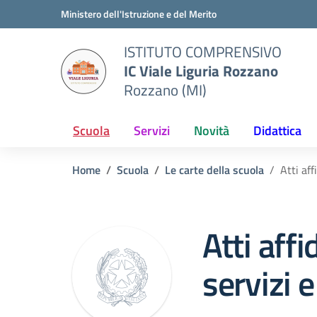
Vai ai contenuti
Vai al menu di navigazione
Vai al footer
Ministero dell'Istruzione e del Merito
ISTITUTO COMPRENSIVO
IC Viale Liguria Rozzano
Rozzano (MI)
Scuola
Servizi
Novità
Didattica
Home
Scuola
Le carte della scuola
Atti aff
Atti aff
servizi e