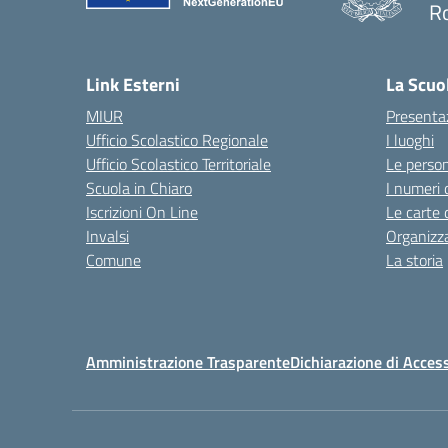
R
Link Esterni
La Scuo
MIUR
Presenta
Ufficio Scolastico Regionale
I luoghi
Ufficio Scolastico Territoriale
Le perso
Scuola in Chiaro
I numeri 
Iscrizioni On Line
Le carte 
Invalsi
Organizz
Comune
La storia
Amministrazione Trasparente
Dichiarazione di Access