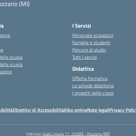
ozzano (MI)
la
I Servizi
zione
Personale scolastico
Famiglie e studenti
ne
Percorsi di studio
della scuola
Tutti i servizi
della scuola
Didattica
azione
Offerta formativa
Le schede didattiche
I progetti delle classi
ibilità
Obiettivi di Accessibilità
Albo online
Note legali
Privacy Polic
Indirizzo:
Viale Liguria 11, 20089 - Rozzano (MI)