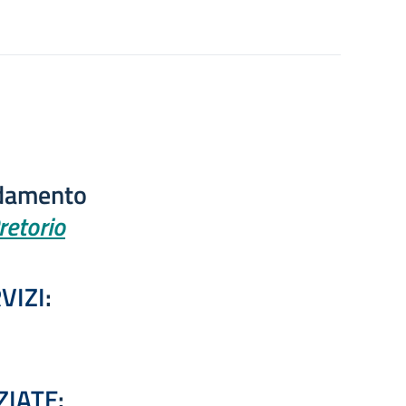
idamento
retorio
VIZI
:
ZIATE
: