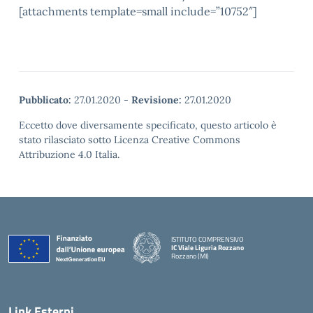
[attachments template=small include=”10752″]
Pubblicato:
27.01.2020
-
Revisione:
27.01.2020
Eccetto dove diversamente specificato, questo articolo è
stato rilasciato sotto Licenza Creative Commons
Attribuzione 4.0 Italia.
ISTITUTO COMPRENSIVO
IC Viale Liguria Rozzano
Rozzano (MI)
Link Esterni