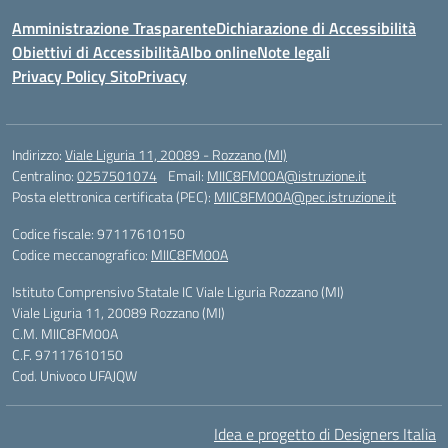
Amministrazione Trasparente
Dichiarazione di Accessibilità
Obiettivi di Accessibilità
Albo online
Note legali
Privacy Policy Sito
Privacy
Indirizzo:
Viale Liguria 11, 20089 - Rozzano (MI)
Centralino:
0257501074
Email:
MIIC8FM00A@istruzione.it
Posta elettronica certificata (PEC):
MIIC8FM00A@pec.istruzione.it
Codice fiscale: 97117610150
Codice meccanografico:
MIIC8FM00A
Istituto Comprensivo Statale IC Viale Liguria Rozzano (MI)
Viale Liguria 11, 20089 Rozzano (MI)
C.M. MIIC8FM00A
C.F. 97117610150
Cod. Univoco UFAJQW
Idea e progetto di Designers Italia