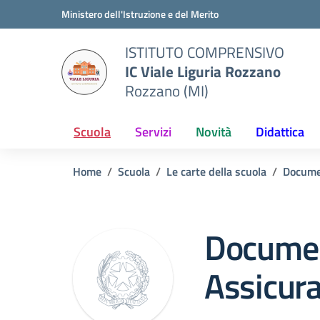
Vai ai contenuti
Vai al menu di navigazione
Vai al footer
Ministero dell'Istruzione e del Merito
ISTITUTO COMPRENSIVO
IC Viale Liguria Rozzano
Rozzano (MI)
Scuola
Servizi
Novità
Didattica
Home
Scuola
Le carte della scuola
Docume
Documen
Assicura