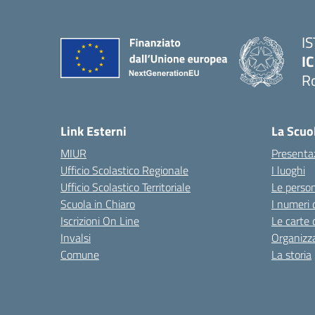
I
IC
R
Link Esterni
La Scuo
MIUR
Presenta
Ufficio Scolastico Regionale
I luoghi
Ufficio Scolastico Territoriale
Le perso
Scuola in Chiaro
I numeri 
Iscrizioni On Line
Le carte 
Invalsi
Organizz
Comune
La storia