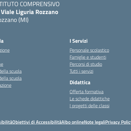
STITUTO COMPRENSIVO
 Viale Liguria Rozzano
ozzano (MI)
la
I Servizi
zione
Personale scolastico
Famiglie e studenti
ne
Percorsi di studio
della scuola
Tutti i servizi
della scuola
Didattica
azione
Offerta formativa
Le schede didattiche
I progetti delle classi
ibilità
Obiettivi di Accessibilità
Albo online
Note legali
Privacy Polic