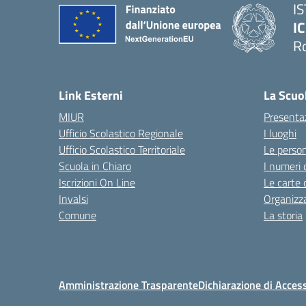
I
IC
R
Link Esterni
La Scuo
MIUR
Presenta
Ufficio Scolastico Regionale
I luoghi
Ufficio Scolastico Territoriale
Le perso
Scuola in Chiaro
I numeri 
Iscrizioni On Line
Le carte 
Invalsi
Organizz
Comune
La storia
Amministrazione Trasparente
Dichiarazione di Access