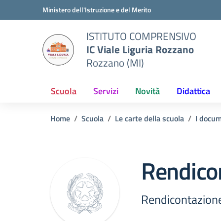
Vai ai contenuti
Vai al menu di navigazione
Vai al footer
Ministero dell'Istruzione e del Merito
ISTITUTO COMPRENSIVO
IC Viale Liguria Rozzano
Rozzano (MI)
Scuola
Servizi
Novità
Didattica
Home
Scuola
Le carte della scuola
I docum
Rendicon
Rendicontazion