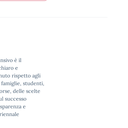
sivo è il
chiaro e
nuto rispetto agli
 famiglie, studenti,
orse, delle scelte
sul successo
asparenza e
riennale