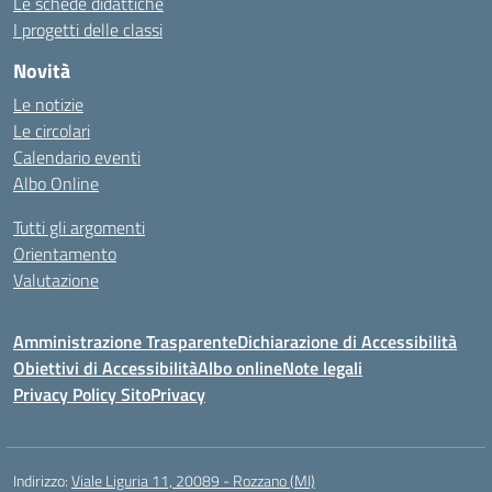
Le schede didattiche
I progetti delle classi
Novità
Le notizie
Le circolari
Calendario eventi
Albo Online
Tutti gli argomenti
Orientamento
Valutazione
Amministrazione Trasparente
Dichiarazione di Accessibilità
Obiettivi di Accessibilità
Albo online
Note legali
Privacy Policy Sito
Privacy
Indirizzo:
Viale Liguria 11, 20089 - Rozzano (MI)