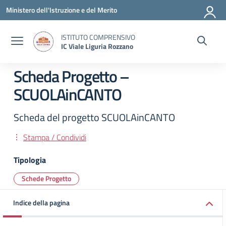
Vai ai contenuti
Vai al menu di navigazione
Vai al footer
Ministero dell'Istruzione e del Merito
ISTITUTO COMPRENSIVO
IC Viale Liguria Rozzano
Scheda Progetto –
SCUOLAinCANTO
Scheda del progetto SCUOLAinCANTO
Stampa / Condividi
Tipologia
Schede Progetto
Indice della pagina