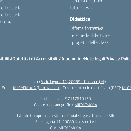
ne
Percorsi di studio
della scuola
Tutti i servizi
della scuola
Didattica
azione
Offerta formativa
Le schede didattiche
I progetti delle classi
ibilità
Obiettivi di Accessibilità
Albo online
Note legali
Privacy Polic
Indirizzo:
Viale Liguria 11, 20089 - Rozzano (MI)
Email:
MIIC8FM00A@istruzione.it
Posta elettronica certificata (PEC):
MIIC
Codice fiscale: 97117610150
Codice meccanografico:
MIIC8FM00A
Istituto Comprensivo Statale IC Viale Liguria Rozzano (MI)
Viale Liguria 11, 20089 Rozzano (MI)
C.M. MIIC8FM00A