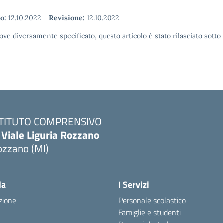
o:
12.10.2022
-
Revisione:
12.10.2022
ove diversamente specificato, questo articolo è stato rilasciato sott
STITUTO COMPRENSIVO
 Viale Liguria Rozzano
ozzano (MI)
la
I Servizi
zione
Personale scolastico
Famiglie e studenti