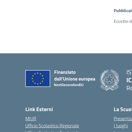
Pubblicat
Eccetto d
I
IC
R
Link Esterni
La Scuo
MIUR
Presenta
Ufficio Scolastico Regionale
I luoghi