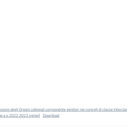
ezioni degli Organi collegiali componente genitori nei consigli di classe Intercl
ne a s 2022 2023 signed
Download