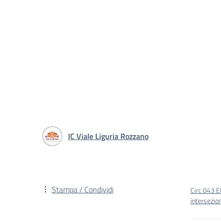
IC Viale Liguria Rozzano
Stampa / Condividi
Circ 043 El
intersezio