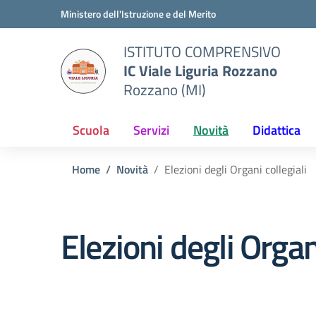
Vai ai contenuti
Vai al menu di navigazione
Vai al footer
Ministero dell'Istruzione e del Merito
ISTITUTO COMPRENSIVO
IC Viale Liguria Rozzano
Rozzano (MI)
Scuola
Servizi
Novità
Didattica
Home
Novità
Elezioni degli Organi collegiali
Elezioni degli Organi