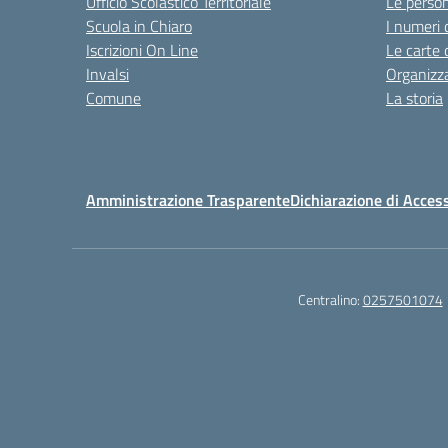
Ufficio Scolastico Territoriale
Le perso
Scuola in Chiaro
I numeri 
Iscrizioni On Line
Le carte 
Invalsi
Organizz
Comune
La storia
Amministrazione Trasparente
Dichiarazione di Access
Centralino:
0257501074