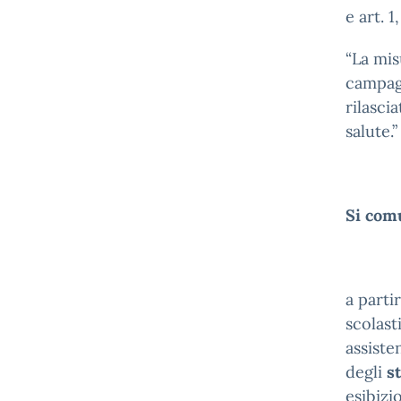
e art. 
“La mis
campagn
rilasci
salute.”
Si com
a parti
scolast
assiste
degli
s
esibizi