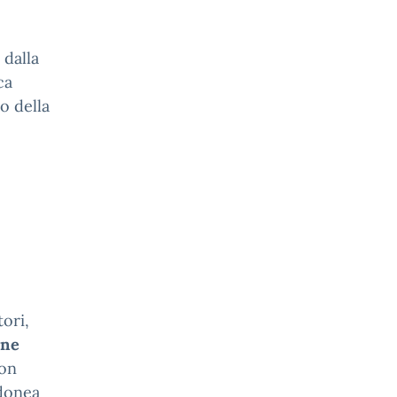
 dalla
ca
ro della
ori,
one
on
donea