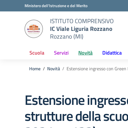
Vai ai contenuti
Vai al menu di navigazione
Vai al footer
Ministero dell'Istruzione e del Merito
ISTITUTO COMPRENSIVO
IC Viale Liguria Rozzano
Rozzano (MI)
Scuola
Servizi
Novità
Didattica
Home
Novità
Estensione ingresso con Green 
Estensione ingress
strutture della sc