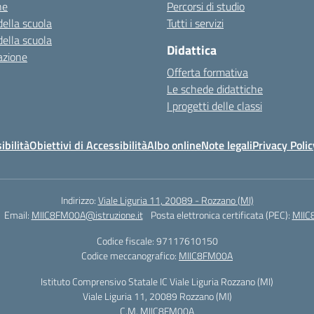
ne
Percorsi di studio
della scuola
Tutti i servizi
della scuola
Didattica
azione
Offerta formativa
Le schede didattiche
I progetti delle classi
ibilità
Obiettivi di Accessibilità
Albo online
Note legali
Privacy Polic
Indirizzo:
Viale Liguria 11, 20089 - Rozzano (MI)
Email:
MIIC8FM00A@istruzione.it
Posta elettronica certificata (PEC):
MIIC
Codice fiscale: 97117610150
Codice meccanografico:
MIIC8FM00A
Istituto Comprensivo Statale IC Viale Liguria Rozzano (MI)
Viale Liguria 11, 20089 Rozzano (MI)
C.M. MIIC8FM00A