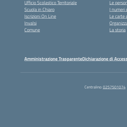
Ufficio Scolastico Territoriale
Le perso
Scuola in Chiaro
I numeri 
Iscrizioni On Line
Le carte 
Invalsi
Organizz
Comune
La storia
Amministrazione Trasparente
Dichiarazione di Access
Centralino:
0257501074