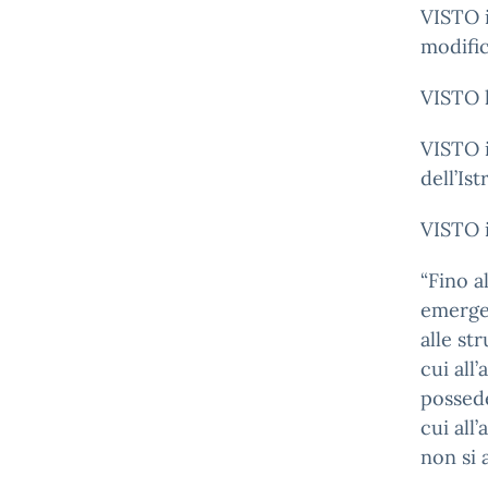
VISTO i
modific
VISTO l
VISTO i
dell’Is
VISTO i
“Fino a
emergen
alle st
cui all
possede
cui all
non si 