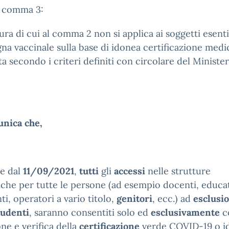
1, comma 3:
ura di cui al comma 2 non si applica ai soggetti esenti
a vaccinale sulla base di idonea certificazione medi
ata secondo i criteri definiti con circolare del Ministe
unica che,
re dal
11/09/2021
,
tutti
gli
accessi
nelle strutture
iche per tutte le persone (ad esempio docenti, educat
nti, operatori a vario titolo,
genitori
, ecc.) ad
esclusi
tudenti
, saranno consentiti solo ed
esclusivamente
c
one e verifica della
certificazione
verde COVID-19 o i