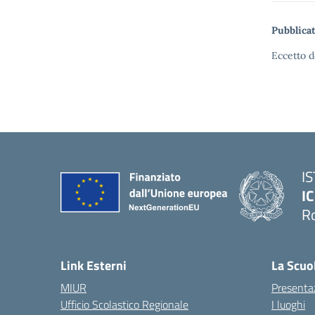
Pubblicat
Eccetto d
I
IC
R
Link Esterni
La Scuo
MIUR
Presenta
Ufficio Scolastico Regionale
I luoghi