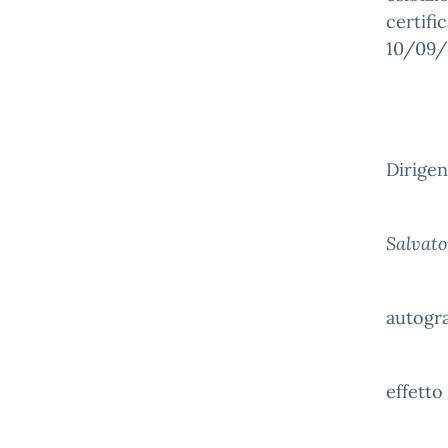
certifi
10/09/2
Dirigen
Salvato
autogra
A
effetto 