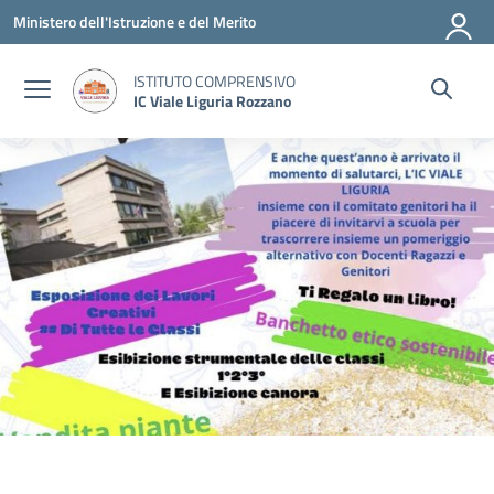
Vai ai contenuti
Vai al menu di navigazione
Vai al footer
Ministero dell'Istruzione e del Merito
ISTITUTO COMPRENSIVO
IC Viale Liguria Rozzano