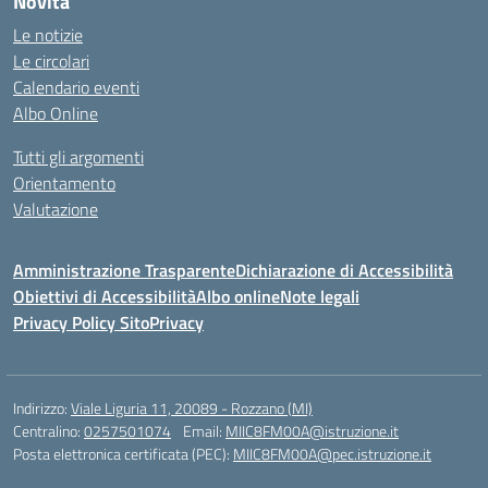
Novità
Le notizie
Le circolari
Calendario eventi
Albo Online
Tutti gli argomenti
Orientamento
Valutazione
Amministrazione Trasparente
Dichiarazione di Accessibilità
Obiettivi di Accessibilità
Albo online
Note legali
Privacy Policy Sito
Privacy
Indirizzo:
Viale Liguria 11, 20089 - Rozzano (MI)
Centralino:
0257501074
Email:
MIIC8FM00A@istruzione.it
Posta elettronica certificata (PEC):
MIIC8FM00A@pec.istruzione.it