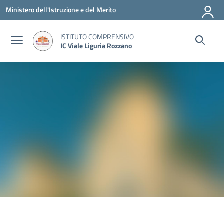
Vai ai contenuti
Vai al menu di navigazione
Vai al footer
Ministero dell'Istruzione e del Merito
ISTITUTO COMPRENSIVO
IC Viale Liguria Rozzano