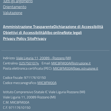
Tutti gli argomenti
Orientamento
Valutazione
Amministrazione Trasparente
Dichiarazione di Accessibilità
Obiettivi di Accessibilità
Albo online
Note legali
Privacy Policy Sito
Privacy
Indirizzo:
Viale Liguria 11, 20089 - Rozzano (MI)
Centralino:
0257501074
Email:
MIIC8FM00A@istruzione.it
Posta elettronica certificata (PEC):
MIIC8FM00A@pec.istruzione.it
Codice fiscale: 97117610150
Codice meccanografico:
MIIC8FM00A
Istituto Comprensivo Statale IC Viale Liguria Rozzano (MI)
Viale Liguria 11, 20089 Rozzano (MI)
C.M. MIIC8FM00A
C.F. 97117610150