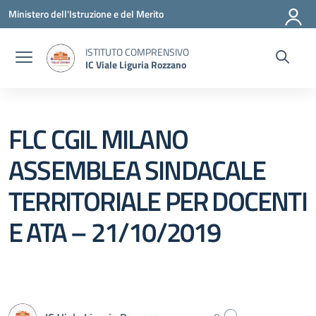
Vai ai contenuti
Vai al menu di navigazione
Vai al footer
Ministero dell'Istruzione e del Merito
ISTITUTO COMPRENSIVO
IC Viale Liguria Rozzano
FLC CGIL MILANO
ASSEMBLEA SINDACALE
TERRITORIALE PER DOCENTI
E ATA – 21/10/2019