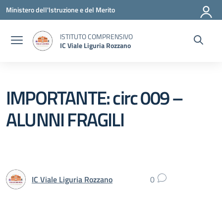
Vai ai contenuti
Vai al menu di navigazione
Vai al footer
Ministero dell'Istruzione e del Merito
ISTITUTO COMPRENSIVO
IC Viale Liguria Rozzano
IMPORTANTE: circ 009 –
ALUNNI FRAGILI
IC Viale Liguria Rozzano
0