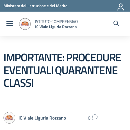
Vai ai contenuti
Vai al menu di navigazione
Vai al footer
Ministero dell'Istruzione e del Merito
ISTITUTO COMPRENSIVO
IC Viale Liguria Rozzano
IMPORTANTE: PROCEDURE
EVENTUALI QUARANTENE
CLASSI
IC Viale Liguria Rozzano
0