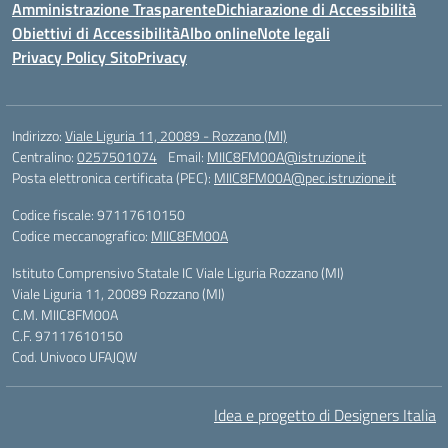
Amministrazione Trasparente
Dichiarazione di Accessibilità
Obiettivi di Accessibilità
Albo online
Note legali
Privacy Policy Sito
Privacy
Indirizzo:
Viale Liguria 11, 20089 - Rozzano (MI)
Centralino:
0257501074
Email:
MIIC8FM00A@istruzione.it
Posta elettronica certificata (PEC):
MIIC8FM00A@pec.istruzione.it
Codice fiscale: 97117610150
Codice meccanografico:
MIIC8FM00A
Istituto Comprensivo Statale IC Viale Liguria Rozzano (MI)
Viale Liguria 11, 20089 Rozzano (MI)
C.M. MIIC8FM00A
C.F. 97117610150
Cod. Univoco UFAJQW
Idea e progetto di Designers Italia