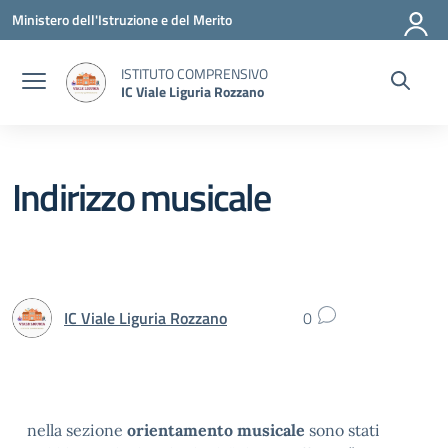
Vai ai contenuti
Vai al menu di navigazione
Vai al footer
Ministero dell'Istruzione e del Merito
ISTITUTO COMPRENSIVO
IC Viale Liguria Rozzano
Indirizzo musicale
IC Viale Liguria Rozzano
0
nella sezione
orientamento musicale
sono stati