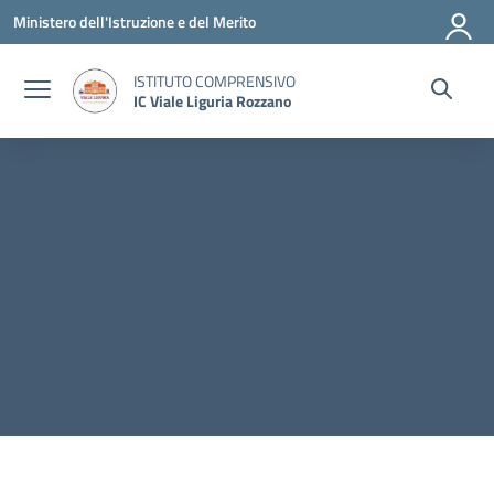
Vai ai contenuti
Vai al menu di navigazione
Vai al footer
Ministero dell'Istruzione e del Merito
ISTITUTO COMPRENSIVO
IC Viale Liguria Rozzano