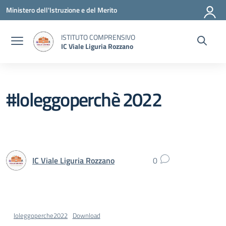
Vai ai contenuti
Vai al menu di navigazione
Vai al footer
Ministero dell'Istruzione e del Merito
ISTITUTO COMPRENSIVO
IC Viale Liguria Rozzano
#Ioleggoperchè 2022
IC Viale Liguria Rozzano
0
Ioleggoperche2022
Download