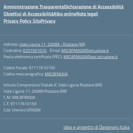
Amministrazione Trasparente
Dichiarazione di Accessibilità
Obiettivi di Accessibilità
Albo online
Note legali
Privacy Policy Sito
Privacy
Indirizzo:
Viale Liguria 11, 20089 - Rozzano (MI)
Centralino:
0257501074
Email:
MIIC8FM00A@istruzione.it
Posta elettronica certificata (PEC):
MIIC8FM00A@pec.istruzione.it
Codice fiscale: 97117610150
Codice meccanografico:
MIIC8FM00A
Istituto Comprensivo Statale IC Viale Liguria Rozzano (MI)
Viale Liguria 11, 20089 Rozzano (MI)
C.M. MIIC8FM00A
C.F. 97117610150
Cod. Univoco UFAJQW
Idea e progetto di Designers Italia