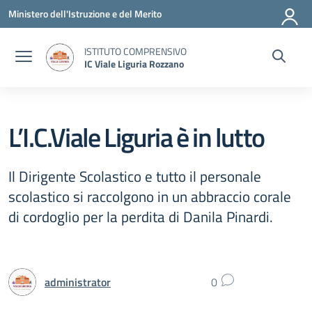
Vai ai contenuti
Vai al menu di navigazione
Vai al footer
Ministero dell'Istruzione e del Merito
ISTITUTO COMPRENSIVO
IC Viale Liguria Rozzano
L’I.C.Viale Liguria è in lutto
Il Dirigente Scolastico e tutto il personale
scolastico si raccolgono in un abbraccio corale
di cordoglio per la perdita di Danila Pinardi.
administrator
0