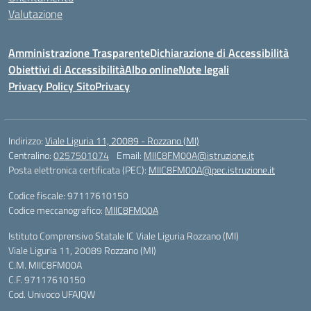
Valutazione
Amministrazione Trasparente
Dichiarazione di Accessibilità
Obiettivi di Accessibilità
Albo online
Note legali
Privacy Policy Sito
Privacy
Indirizzo:
Viale Liguria 11, 20089 - Rozzano (MI)
Centralino:
0257501074
Email:
MIIC8FM00A@istruzione.it
Posta elettronica certificata (PEC):
MIIC8FM00A@pec.istruzione.it
Codice fiscale: 97117610150
Codice meccanografico:
MIIC8FM00A
Istituto Comprensivo Statale IC Viale Liguria Rozzano (MI)
Viale Liguria 11, 20089 Rozzano (MI)
C.M. MIIC8FM00A
C.F. 97117610150
Cod. Univoco UFAJQW