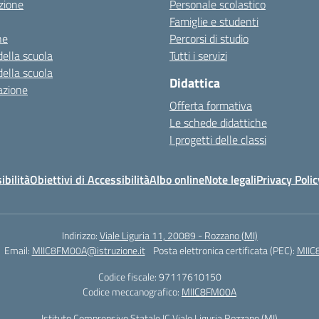
zione
Personale scolastico
Famiglie e studenti
ne
Percorsi di studio
della scuola
Tutti i servizi
della scuola
Didattica
azione
Offerta formativa
Le schede didattiche
I progetti delle classi
ibilità
Obiettivi di Accessibilità
Albo online
Note legali
Privacy Polic
Indirizzo:
Viale Liguria 11, 20089 - Rozzano (MI)
Email:
MIIC8FM00A@istruzione.it
Posta elettronica certificata (PEC):
MIIC
Codice fiscale: 97117610150
Codice meccanografico:
MIIC8FM00A
Istituto Comprensivo Statale IC Viale Liguria Rozzano (MI)