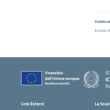
Pubblicat
Eccetto d
I
IC
R
Link Esterni
La Scuo