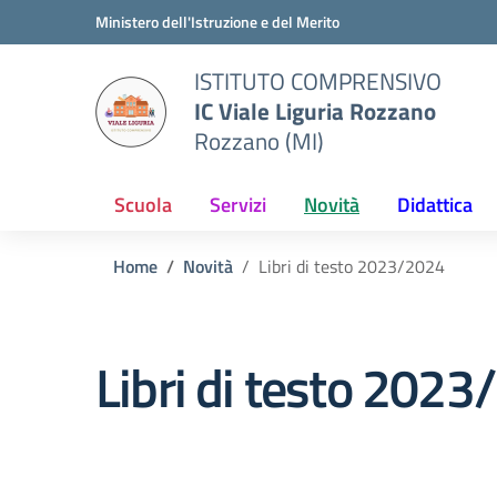
Vai ai contenuti
Vai al menu di navigazione
Vai al footer
Ministero dell'Istruzione e del Merito
ISTITUTO COMPRENSIVO
IC Viale Liguria Rozzano
Rozzano (MI)
Scuola
Servizi
Novità
Didattica
Home
Novità
Libri di testo 2023/2024
Libri di testo 202