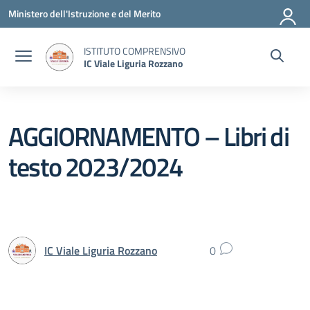
Vai ai contenuti
Vai al menu di navigazione
Vai al footer
Ministero dell'Istruzione e del Merito
ISTITUTO COMPRENSIVO
IC Viale Liguria Rozzano
AGGIORNAMENTO – Libri di
testo 2023/2024
IC Viale Liguria Rozzano
0