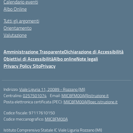
Calendario eventi
Albo Online
Tutti gli argomenti
Orientamento
Valutazione
Amministrazione Trasparente
Dichiarazione di Accessibilità
Obiettivi di Accessibilità
Albo online
Note legali
Privacy Policy Sito
Privacy
Indirizzo:
Viale Liguria 11, 20089 - Rozzano (MI)
Centralino:
0257501074
Email:
MIIC8FM00A@istruzione.it
Posta elettronica certificata (PEC):
MIIC8FM00A@pec.istruzione.it
Codice fiscale: 97117610150
Codice meccanografico:
MIIC8FM00A
Istituto Comprensivo Statale IC Viale Liguria Rozzano (MI)