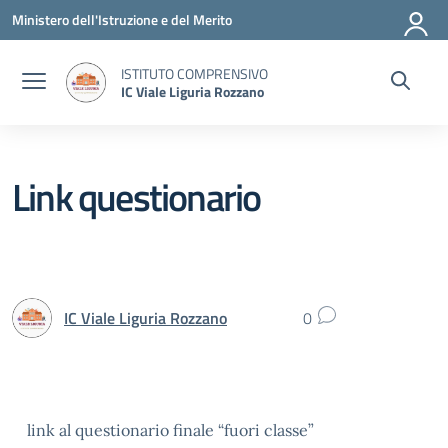
Vai ai contenuti
Vai al menu di navigazione
Vai al footer
Ministero dell'Istruzione e del Merito
ISTITUTO COMPRENSIVO
IC Viale Liguria Rozzano
Link questionario
IC Viale Liguria Rozzano
0
link al questionario finale “fuori classe”