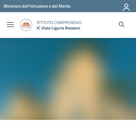
Vai ai contenuti
Vai al menu di navigazione
Vai al footer
Ministero dell'Istruzione e del Merito
ISTITUTO COMPRENSIVO
IC Viale Liguria Rozzano