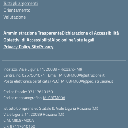
Tutti gli argomenti
Orientamento
Valutazione
Amministrazione Trasparente
Dichiarazione di Accessibilità
Obiettivi di Accessibilità
Albo online
Note legali
Privacy Policy Sito
Privacy
Indirizzo:
Viale Liguria 11, 20089 - Rozzano (MI)
Centralino:
0257501074
Email:
MIIC8FM00A@istruzione.it
Posta elettronica certificata (PEC):
MIIC8FM00A@pec.istruzione.it
Codice fiscale: 97117610150
Codice meccanografico:
MIIC8FM00A
Istituto Comprensivo Statale IC Viale Liguria Rozzano (MI)
Viale Liguria 11, 20089 Rozzano (MI)
C.M. MIIC8FM00A
C.F. 97117610150