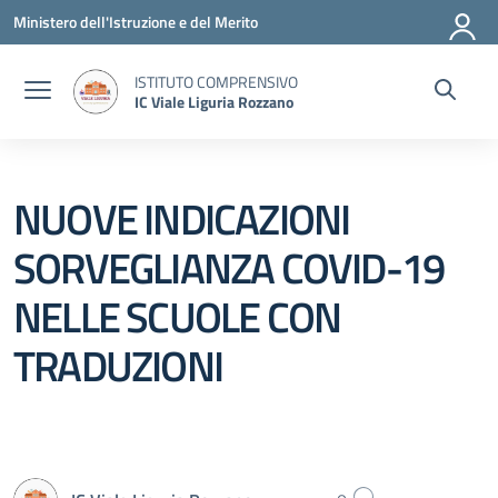
Vai ai contenuti
Vai al menu di navigazione
Vai al footer
Ministero dell'Istruzione e del Merito
ISTITUTO COMPRENSIVO
IC Viale Liguria Rozzano
NUOVE INDICAZIONI
SORVEGLIANZA COVID-19
NELLE SCUOLE CON
TRADUZIONI