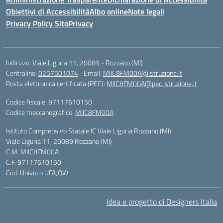
Obiettivi di Accessibilità
Albo online
Note legali
Privacy Policy Sito
Privacy
Indirizzo:
Viale Liguria 11, 20089 - Rozzano (MI)
Centralino:
0257501074
Email:
MIIC8FM00A@istruzione.it
Posta elettronica certificata (PEC):
MIIC8FM00A@pec.istruzione.it
Codice fiscale: 97117610150
Codice meccanografico:
MIIC8FM00A
Istituto Comprensivo Statale IC Viale Liguria Rozzano (MI)
Viale Liguria 11, 20089 Rozzano (MI)
C.M. MIIC8FM00A
C.F. 97117610150
Cod. Univoco UFAJQW
Idea e progetto di Designers Italia