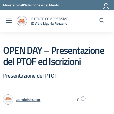
Vai ai contenuti
Vai al menu di navigazione
Vai al footer
Ministero dell'Istruzione e del Merito
ISTITUTO COMPRENSIVO
IC Viale Liguria Rozzano
OPEN DAY – Presentazione
del PTOF ed Iscrizioni
Presentazione del PTOF
administrator
0