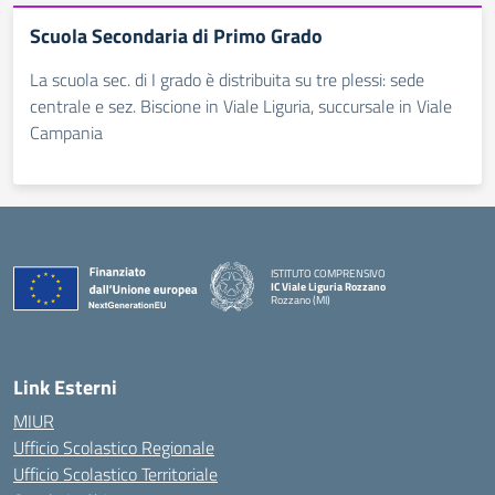
Scuola Secondaria di Primo Grado
La scuola sec. di I grado è distribuita su tre plessi: sede
centrale e sez. Biscione in Viale Liguria, succursale in Viale
Campania
ISTITUTO COMPRENSIVO
IC Viale Liguria Rozzano
Rozzano (MI)
Link Esterni
MIUR
Ufficio Scolastico Regionale
Ufficio Scolastico Territoriale