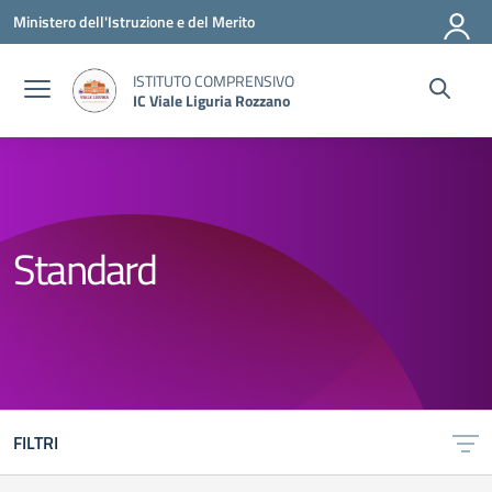
Vai ai contenuti
Vai al menu di navigazione
Vai al footer
Ministero dell'Istruzione e del Merito
ISTITUTO COMPRENSIVO
IC Viale Liguria Rozzano
Standard
FILTRI