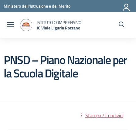
Vai ai contenuti
Vai al menu di navigazione
Vai al footer
Ministero dell'Istruzione e del Merito
ISTITUTO COMPRENSIVO
IC Viale Liguria Rozzano
PNSD – Piano Nazionale per
la Scuola Digitale
Stampa / Condividi