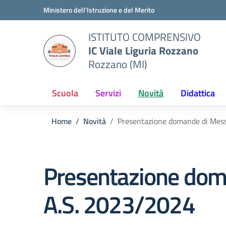
Vai ai contenuti
Vai al menu di navigazione
Vai al footer
Ministero dell'Istruzione e del Merito
ISTITUTO COMPRENSIVO
IC Viale Liguria Rozzano
Rozzano (MI)
Scuola
Servizi
Novità
Didattica
Home
Novità
Presentazione domande di Mess
Presentazione dom
A.S. 2023/2024