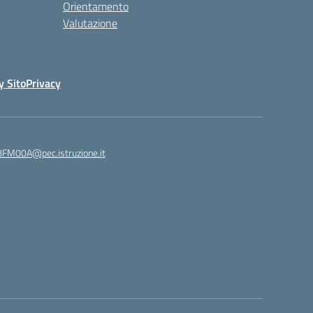
Orientamento
Valutazione
y Sito
Privacy
8FM00A@pec.istruzione.it