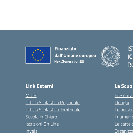
I
IC
R
Link Esterni
La Scuo
MIUR
Presenta
Ufficio Scolastico Regionale
I luoghi
Ufficio Scolastico Territoriale
Le perso
Scuola in Chiaro
I numeri 
Iscrizioni On Line
Le carte 
Invalsi
Organizz