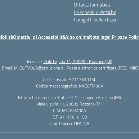
Offerta formativa
Le schede didattiche
I progetti delle classi
ibilità
Obiettivi di Accessibilità
Albo online
Note legali
Privacy Polic
Indirizzo:
Viale Liguria 11, 20089 - Rozzano (MI)
Email:
MIIC8FM00A@istruzione.it
Posta elettronica certificata (PEC):
MIIC
Codice fiscale: 97117610150
Codice meccanografico:
MIIC8FM00A
Istituto Comprensivo Statale IC Viale Liguria Rozzano (MI)
Viale Liguria 11, 20089 Rozzano (MI)
C.M. MIIC8FM00A
C.F. 97117610150
Cod. Univoco UFAJQW