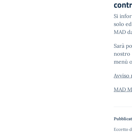
cont
Si info
solo ed
MAD dal
Sarà po
nostro 
menù or
Avviso
MAD Ma
Pubblicat
Eccetto d