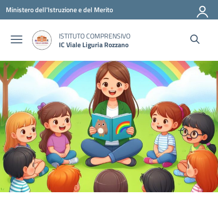
Vai ai contenuti
Vai al menu di navigazione
Vai al footer
Ministero dell'Istruzione e del Merito
ISTITUTO COMPRENSIVO
IC Viale Liguria Rozzano