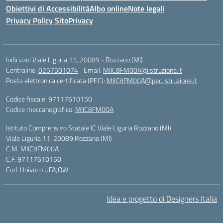
Obiettivi di Accessibilità
Albo online
Note legali
Privacy Policy Sito
Privacy
Indirizzo:
Viale Liguria 11, 20089 - Rozzano (MI)
Centralino:
0257501074
Email:
MIIC8FM00A@istruzione.it
Posta elettronica certificata (PEC):
MIIC8FM00A@pec.istruzione.it
Codice fiscale: 97117610150
Codice meccanografico:
MIIC8FM00A
Istituto Comprensivo Statale IC Viale Liguria Rozzano (MI)
Viale Liguria 11, 20089 Rozzano (MI)
C.M. MIIC8FM00A
C.F. 97117610150
Cod. Univoco UFAJQW
Idea e progetto di Designers Italia