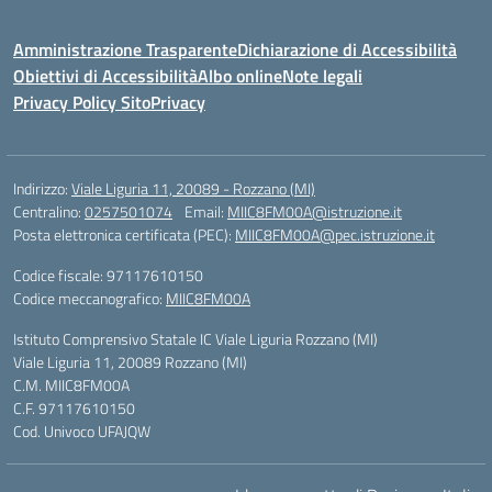
Amministrazione Trasparente
Dichiarazione di Accessibilità
Obiettivi di Accessibilità
Albo online
Note legali
Privacy Policy Sito
Privacy
Indirizzo:
Viale Liguria 11, 20089 - Rozzano (MI)
Centralino:
0257501074
Email:
MIIC8FM00A@istruzione.it
Posta elettronica certificata (PEC):
MIIC8FM00A@pec.istruzione.it
Codice fiscale: 97117610150
Codice meccanografico:
MIIC8FM00A
Istituto Comprensivo Statale IC Viale Liguria Rozzano (MI)
Viale Liguria 11, 20089 Rozzano (MI)
C.M. MIIC8FM00A
C.F. 97117610150
Cod. Univoco UFAJQW