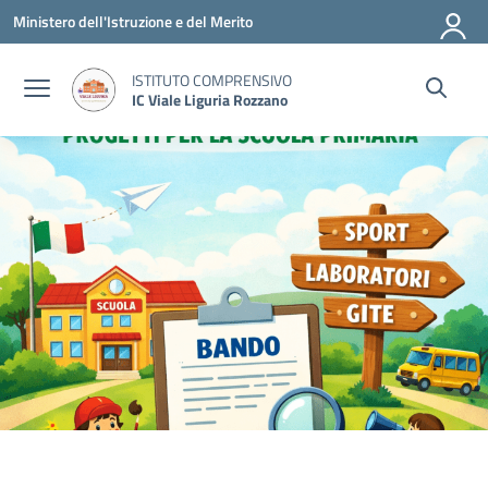
Vai ai contenuti
Vai al menu di navigazione
Vai al footer
Ministero dell'Istruzione e del Merito
ISTITUTO COMPRENSIVO
IC Viale Liguria Rozzano