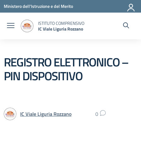
Vai ai contenuti
Vai al menu di navigazione
Vai al footer
Ministero dell'Istruzione e del Merito
ISTITUTO COMPRENSIVO
IC Viale Liguria Rozzano
REGISTRO ELETTRONICO –
PIN DISPOSITIVO
IC Viale Liguria Rozzano
0