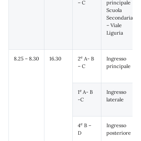
– C
principale
Scuola
Secondaria
– Viale
Liguria
e
8.25 – 8.30
16.30
2
A- B
Ingresso
– C
principale
e
1
A- B
Ingresso
-C
laterale
e
4
B –
Ingresso
D
posteriore