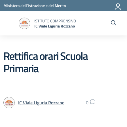
Vai ai contenuti
Vai al menu di navigazione
Vai al footer
Ministero dell'Istruzione e del Merito
ISTITUTO COMPRENSIVO
IC Viale Liguria Rozzano
Rettifica orari Scuola
Primaria
IC Viale Liguria Rozzano
0