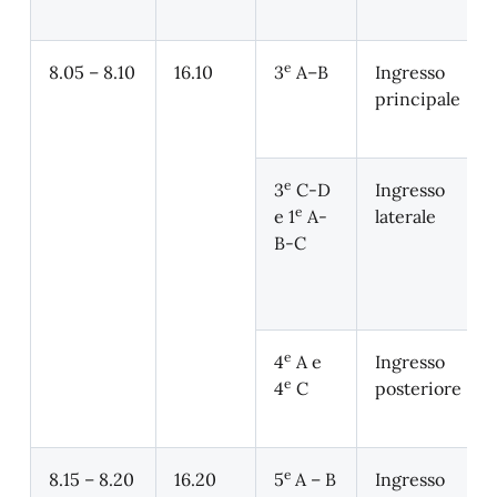
e
8.05 – 8.10
16.10
3
A–B
Ingresso
principale
e
3
C-D
Ingresso
e
e 1
A-
laterale
B-C
e
4
A e
Ingresso
e
4
C
posteriore
e
8.15 – 8.20
16.20
5
A – B
Ingresso