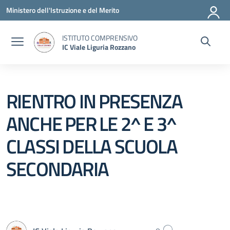
Vai ai contenuti
Vai al menu di navigazione
Vai al footer
Ministero dell'Istruzione e del Merito
ISTITUTO COMPRENSIVO
IC Viale Liguria Rozzano
RIENTRO IN PRESENZA
ANCHE PER LE 2^ E 3^
CLASSI DELLA SCUOLA
SECONDARIA