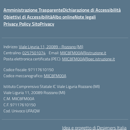
Amministrazione Trasparente
Dichiarazione di Accessibilità
Obiettivi di Accessibilità
Albo online
Note legali
Privacy Policy Sito
Privacy
Indirizzo:
Viale Liguria 11, 20089 - Rozzano (MI)
Centralino:
0257501074
Email:
MIIC8FM00A@istruzione.it
Posta elettronica certificata (PEC):
MIIC8FM00A@pec.istruzione.it
Codice fiscale: 97117610150
Codice meccanografico:
MIIC8FM00A
Istituto Comprensivo Statale IC Viale Liguria Rozzano (MI)
Viale Liguria 11, 20089 Rozzano (MI)
C.M. MIIC8FM00A
C.F. 97117610150
Cod. Univoco UFAJQW
Idea e progetto di Designers Italia