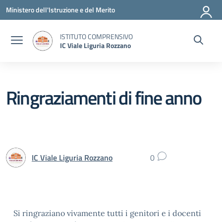
Vai ai contenuti
Vai al menu di navigazione
Vai al footer
Ministero dell'Istruzione e del Merito
ISTITUTO COMPRENSIVO
IC Viale Liguria Rozzano
Ringraziamenti di fine anno
IC Viale Liguria Rozzano
0
Si ringraziano vivamente tutti i genitori e i docenti