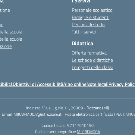
la
I Servizi
zione
Personale scolastico
Famiglie e studenti
ne
Percorsi di studio
della scuola
Tutti i servizi
della scuola
Didattica
azione
Offerta formativa
Le schede didattiche
I progetti delle classi
ibilità
Obiettivi di Accessibilità
Albo online
Note legali
Privacy Polic
Indirizzo:
Viale Liguria 11, 20089 - Rozzano (MI)
Email:
MIIC8FM00A@istruzione.it
Posta elettronica certificata (PEC):
MIIC
Codice fiscale: 97117610150
Codice meccanografico:
MIIC8FM00A