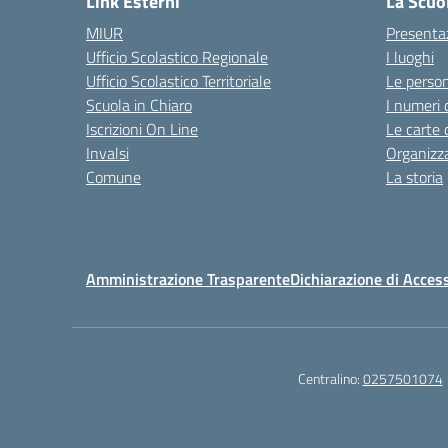
Link Esterni
La Scuo
MIUR
Presenta
Ufficio Scolastico Regionale
I luoghi
Ufficio Scolastico Territoriale
Le perso
Scuola in Chiaro
I numeri 
Iscrizioni On Line
Le carte 
Invalsi
Organizz
Comune
La storia
Amministrazione Trasparente
Dichiarazione di Access
Centralino:
0257501074