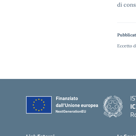
di cons
Pubblicat
Eccetto d
I
IC
R