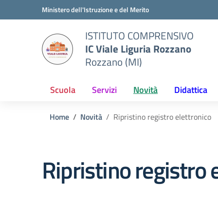
Vai ai contenuti
Vai al menu di navigazione
Vai al footer
Ministero dell'Istruzione e del Merito
ISTITUTO COMPRENSIVO
IC Viale Liguria Rozzano
Rozzano (MI)
Scuola
Servizi
Novità
Didattica
Home
Novità
Ripristino registro elettronico
Ripristino registro 