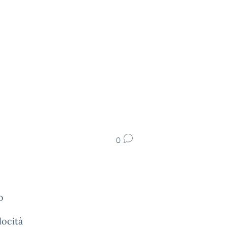
0
o
locità