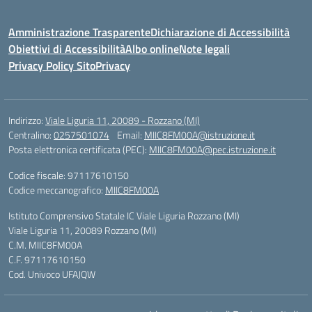
Amministrazione Trasparente
Dichiarazione di Accessibilità
Obiettivi di Accessibilità
Albo online
Note legali
Privacy Policy Sito
Privacy
Indirizzo:
Viale Liguria 11, 20089 - Rozzano (MI)
Centralino:
0257501074
Email:
MIIC8FM00A@istruzione.it
Posta elettronica certificata (PEC):
MIIC8FM00A@pec.istruzione.it
Codice fiscale: 97117610150
Codice meccanografico:
MIIC8FM00A
Istituto Comprensivo Statale IC Viale Liguria Rozzano (MI)
Viale Liguria 11, 20089 Rozzano (MI)
C.M. MIIC8FM00A
C.F. 97117610150
Cod. Univoco UFAJQW