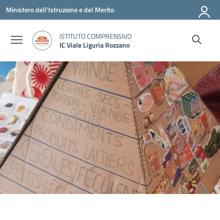
Vai ai contenuti
Vai al menu di navigazione
Vai al footer
Ministero dell'Istruzione e del Merito
ISTITUTO COMPRENSIVO
IC Viale Liguria Rozzano