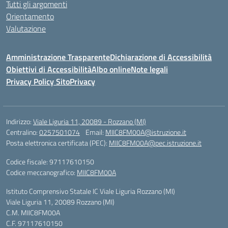
Tutti gli argomenti
Orientamento
Valutazione
Amministrazione Trasparente
Dichiarazione di Accessibilità
Obiettivi di Accessibilità
Albo online
Note legali
Privacy Policy Sito
Privacy
Indirizzo:
Viale Liguria 11, 20089 - Rozzano (MI)
Centralino:
0257501074
Email:
MIIC8FM00A@istruzione.it
Posta elettronica certificata (PEC):
MIIC8FM00A@pec.istruzione.it
Codice fiscale: 97117610150
Codice meccanografico:
MIIC8FM00A
Istituto Comprensivo Statale IC Viale Liguria Rozzano (MI)
Viale Liguria 11, 20089 Rozzano (MI)
C.M. MIIC8FM00A
C.F. 97117610150