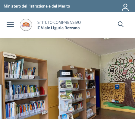
Vai ai contenuti
Vai al menu di navigazione
Vai al footer
Ministero dell'Istruzione e del Merito
ISTITUTO COMPRENSIVO
IC Viale Liguria Rozzano