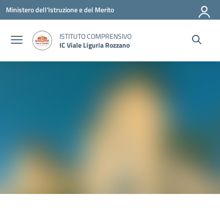
Vai ai contenuti
Vai al menu di navigazione
Vai al footer
Ministero dell'Istruzione e del Merito
ISTITUTO COMPRENSIVO
IC Viale Liguria Rozzano