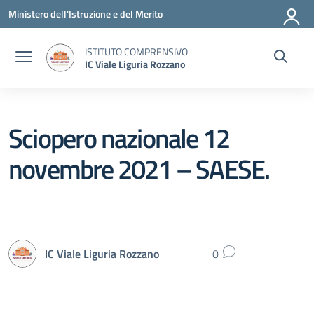
Vai ai contenuti
Vai al menu di navigazione
Vai al footer
Ministero dell'Istruzione e del Merito
ISTITUTO COMPRENSIVO
IC Viale Liguria Rozzano
Sciopero nazionale 12
novembre 2021 – SAESE.
IC Viale Liguria Rozzano
0