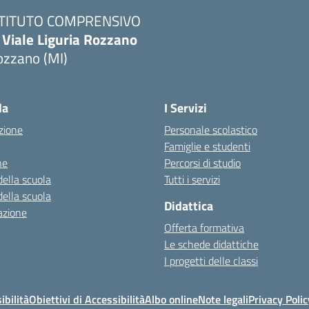
STITUTO COMPRENSIVO
 Viale Liguria Rozzano
ozzano (MI)
la
I Servizi
zione
Personale scolastico
Famiglie e studenti
ne
Percorsi di studio
della scuola
Tutti i servizi
della scuola
Didattica
azione
Offerta formativa
Le schede didattiche
I progetti delle classi
ibilità
Obiettivi di Accessibilità
Albo online
Note legali
Privacy Polic