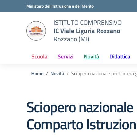
Vai ai contenuti
Vai al menu di navigazione
Vai al footer
Ministero dell'Istruzione e del Merito
ISTITUTO COMPRENSIVO
IC Viale Liguria Rozzano
Rozzano (MI)
Scuola
Servizi
Novità
Didattica
Home
Novità
Sciopero nazionale per l’intera
Sciopero nazionale 
Comparto Istruzione