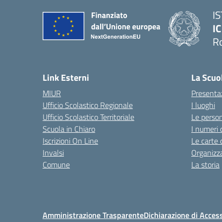
I
IC
R
Link Esterni
La Scuo
MIUR
Presenta
Ufficio Scolastico Regionale
I luoghi
Ufficio Scolastico Territoriale
Le perso
Scuola in Chiaro
I numeri 
Iscrizioni On Line
Le carte 
Invalsi
Organizz
Comune
La storia
Amministrazione Trasparente
Dichiarazione di Access