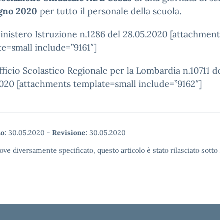
ugno 2020
per tutto il personale della scuola.
nistero Istruzione n.1286 del 28.05.2020 [attachment
e=small include=”9161″]
ficio Scolastico Regionale per la Lombardia n.10711 d
020 [attachments template=small include=”9162″]
o:
30.05.2020
-
Revisione:
30.05.2020
ove diversamente specificato, questo articolo è stato rilasciato sott