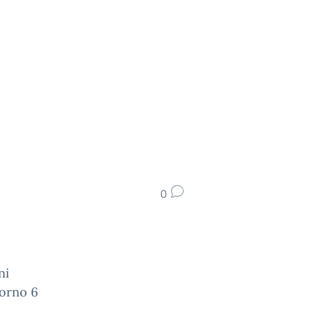
0
ni
iorno 6