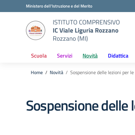
Vai ai contenuti
Vai al menu di navigazione
Vai al footer
Ministero dell'Istruzione e del Merito
ISTITUTO COMPRENSIVO
IC Viale Liguria Rozzano
Rozzano (MI)
Scuola
Servizi
Novità
Didattica
Home
Novità
Sospensione delle lezioni per le 
Sospensione delle le