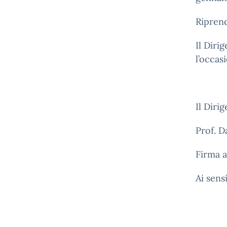
Ripren
Il Diri
l’occas
Il Diri
Prof. D
Firma a
Ai sens