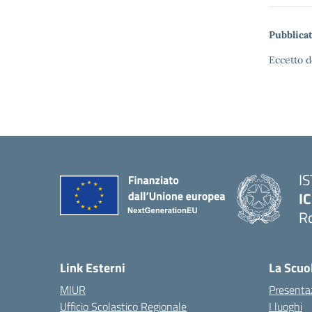
Pubblicat
Eccetto d
I
IC
R
Link Esterni
La Scuo
MIUR
Presenta
Ufficio Scolastico Regionale
I luoghi