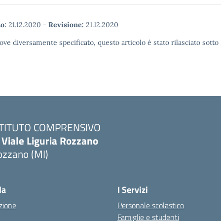
o:
21.12.2020
-
Revisione:
21.12.2020
ove diversamente specificato, questo articolo è stato rilasciato sott
STITUTO COMPRENSIVO
 Viale Liguria Rozzano
ozzano (MI)
la
I Servizi
zione
Personale scolastico
Famiglie e studenti