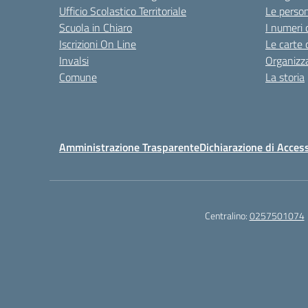
Ufficio Scolastico Territoriale
Le perso
Scuola in Chiaro
I numeri 
Iscrizioni On Line
Le carte 
Invalsi
Organizz
Comune
La storia
Amministrazione Trasparente
Dichiarazione di Access
Centralino:
0257501074