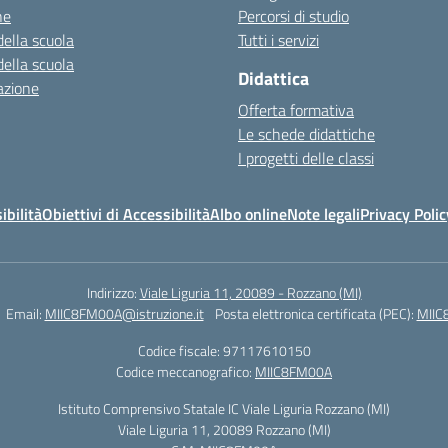
ne
Percorsi di studio
della scuola
Tutti i servizi
della scuola
Didattica
azione
Offerta formativa
Le schede didattiche
I progetti delle classi
ibilità
Obiettivi di Accessibilità
Albo online
Note legali
Privacy Polic
Indirizzo:
Viale Liguria 11, 20089 - Rozzano (MI)
Email:
MIIC8FM00A@istruzione.it
Posta elettronica certificata (PEC):
MIIC
Codice fiscale: 97117610150
Codice meccanografico:
MIIC8FM00A
Istituto Comprensivo Statale IC Viale Liguria Rozzano (MI)
Viale Liguria 11, 20089 Rozzano (MI)