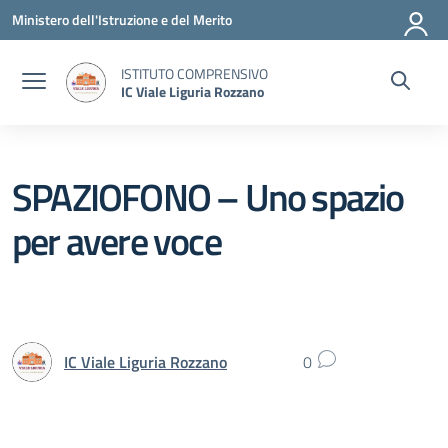
Vai ai contenuti
Vai al menu di navigazione
Vai al footer
Ministero dell'Istruzione e del Merito
ISTITUTO COMPRENSIVO
IC Viale Liguria Rozzano
SPAZIOFONO – Uno spazio
per avere voce
IC Viale Liguria Rozzano
0