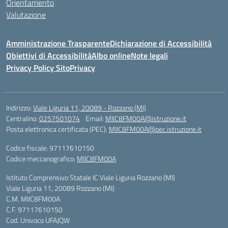
Orientamento
Valutazione
Amministrazione Trasparente
Dichiarazione di Accessibilità
Obiettivi di Accessibilità
Albo online
Note legali
Privacy Policy Sito
Privacy
Indirizzo:
Viale Liguria 11, 20089 - Rozzano (MI)
Centralino:
0257501074
Email:
MIIC8FM00A@istruzione.it
Posta elettronica certificata (PEC):
MIIC8FM00A@pec.istruzione.it
Codice fiscale: 97117610150
Codice meccanografico:
MIIC8FM00A
Istituto Comprensivo Statale IC Viale Liguria Rozzano (MI)
Viale Liguria 11, 20089 Rozzano (MI)
C.M. MIIC8FM00A
C.F. 97117610150
Cod. Univoco UFAJQW