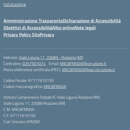
Valutazione
Amministrazione Trasparente
Dichiarazione di Accessibilità
Obiettivi di Accessibilità
Albo online
Note legali
Privacy Policy Sito
Privacy
Indirizzo:
Viale Liguria 11, 20089 - Rozzano (MI)
Centralino:
0257501074
Email:
MIIC8FM00A@istruzione.it
Posta elettronica certificata (PEC):
MIIC8FM00A@pec.istruzione.it
Codice fiscale: 97117610150
Codice meccanografico:
MIIC8FM00A
Istituto Comprensivo Statale IC Viale Liguria Rozzano (MI)
Viale Liguria 11, 20089 Rozzano (MI)
C.M. MIIC8FM00A
C.F. 97117610150
Cod. Univoco UFAJQW