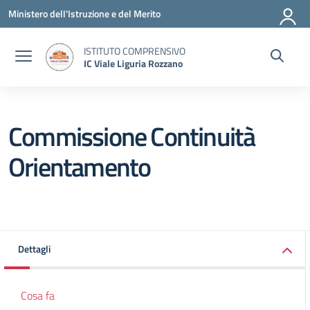
Vai ai contenuti
Vai al menu di navigazione
Vai al footer
Ministero dell'Istruzione e del Merito
ISTITUTO COMPRENSIVO
IC Viale Liguria Rozzano
Commissione Continuità
Orientamento
Dettagli
Cosa fa