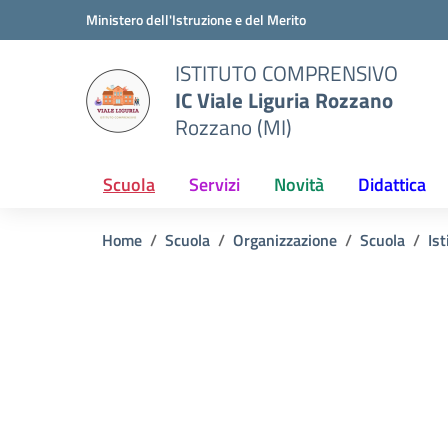
Vai ai contenuti
Vai al menu di navigazione
Vai al footer
Ministero dell'Istruzione e del Merito
ISTITUTO COMPRENSIVO
IC Viale Liguria Rozzano
Rozzano (MI)
Scuola
Servizi
Novità
Didattica
Home
Scuola
Organizzazione
Scuola
Is