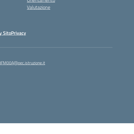
Orientamento
Valutazione
y Sito
Privacy
8FM00A@pec.istruzione.it
Idea e progetto di Designers Italia