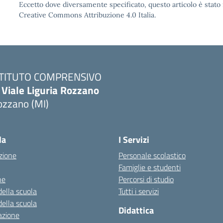
Eccetto dove diversamente specificato, questo articolo è stato 
Creative Commons Attribuzione 4.0 Italia.
STITUTO COMPRENSIVO
 Viale Liguria Rozzano
ozzano (MI)
la
I Servizi
zione
Personale scolastico
Famiglie e studenti
ne
Percorsi di studio
della scuola
Tutti i servizi
della scuola
Didattica
azione