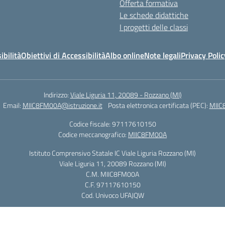
Offerta formativa
Le schede didattiche
I progetti delle classi
ibilità
Obiettivi di Accessibilità
Albo online
Note legali
Privacy Polic
Indirizzo:
Viale Liguria 11, 20089 - Rozzano (MI)
Email:
MIIC8FM00A@istruzione.it
Posta elettronica certificata (PEC):
MIIC
Codice fiscale: 97117610150
Codice meccanografico:
MIIC8FM00A
Istituto Comprensivo Statale IC Viale Liguria Rozzano (MI)
Viale Liguria 11, 20089 Rozzano (MI)
C.M. MIIC8FM00A
C.F. 97117610150
Cod. Univoco UFAJQW