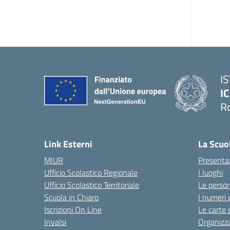
I
IC
R
Link Esterni
La Scuo
MIUR
Presenta
Ufficio Scolastico Regionale
I luoghi
Ufficio Scolastico Territoriale
Le perso
Scuola in Chiaro
I numeri 
Iscrizioni On Line
Le carte 
Invalsi
Organizz