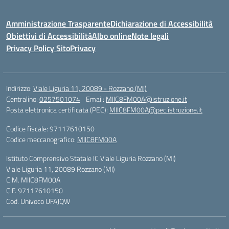
Amministrazione Trasparente
Dichiarazione di Accessibilità
Obiettivi di Accessibilità
Albo online
Note legali
Privacy Policy Sito
Privacy
Indirizzo:
Viale Liguria 11, 20089 - Rozzano (MI)
Centralino:
0257501074
Email:
MIIC8FM00A@istruzione.it
Posta elettronica certificata (PEC):
MIIC8FM00A@pec.istruzione.it
Codice fiscale: 97117610150
Codice meccanografico:
MIIC8FM00A
Istituto Comprensivo Statale IC Viale Liguria Rozzano (MI)
Viale Liguria 11, 20089 Rozzano (MI)
C.M. MIIC8FM00A
C.F. 97117610150
Cod. Univoco UFAJQW