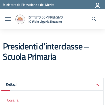
Vai ai contenuti
Vai al menu di navigazione
Vai al footer
Ministero dell'Istruzione e del Merito
ISTITUTO COMPRENSIVO
IC Viale Liguria Rozzano
Presidenti d’interclasse –
Scuola Primaria
Dettagli
Cosa fa